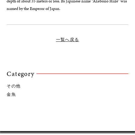
depth of about 35 meters or less. Its Japanese name “Akebono Haze” was
named by the Emperor of Japan.
一覧へ戻る
Category
その他
金魚