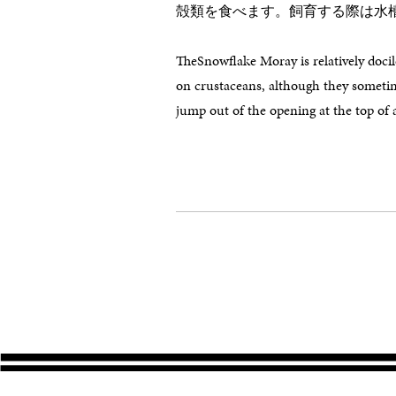
殻類を食べます。飼育する際は水
TheSnowflake Moray is relatively doci
on crustaceans, although they sometim
jump out of the opening at the top of