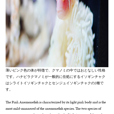
薄いピンク色の体が特徴で、クマノミの中ではおとなしい性格
です。ハナビラクマノミが一般的に住処にするイソギンチャク
はシライトイソギンチャクとセンジュイソギンチャクの2種で
す。
The Pink Anemonefish is characterized by its light pink body and is the
most mild-mannered of the anemonefish species. The two species of