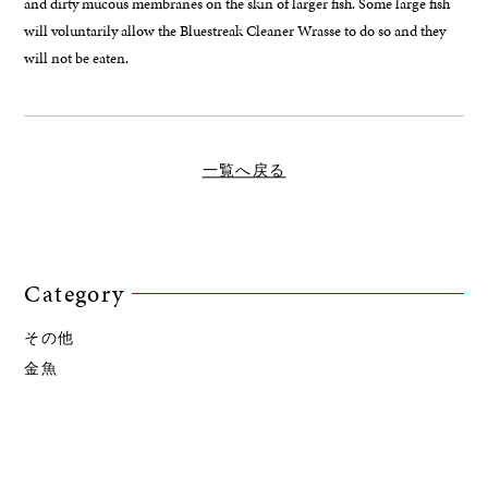
and dirty mucous membranes on the skin of larger fish. Some large fish
will voluntarily allow the Bluestreak Cleaner Wrasse to do so and they
will not be eaten.
一覧へ戻る
Category
その他
金魚