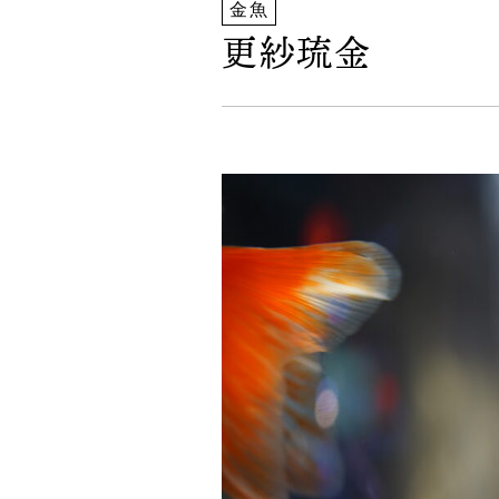
金魚
更紗琉金