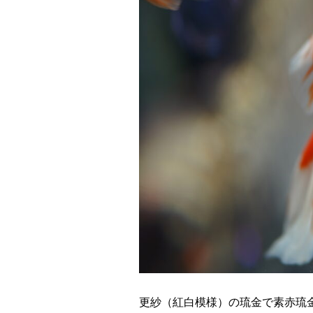
更紗（紅白模様）の琉金で素赤琉