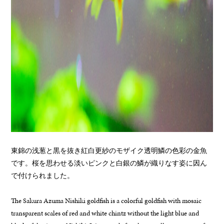
東錦の浅葱と黒を抜き紅白更紗のモザイク透明鱗の色彩の金魚
です。桜を思わせる淡いピンクと白銀の鱗が織りなす姿に因ん
で付けられました。
The Sakura Azuma Nishiki goldfish is a colorful goldfish with mosaic
transparent scales of red and white chintz without the light blue and