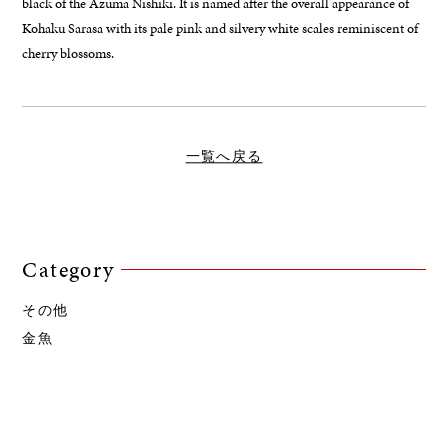
black of the Azuma Nishiki. It is named after the overall appearance of
Kohaku Sarasa with its pale pink and silvery white scales reminiscent of
cherry blossoms.
一覧へ戻る
Category
その他
金魚