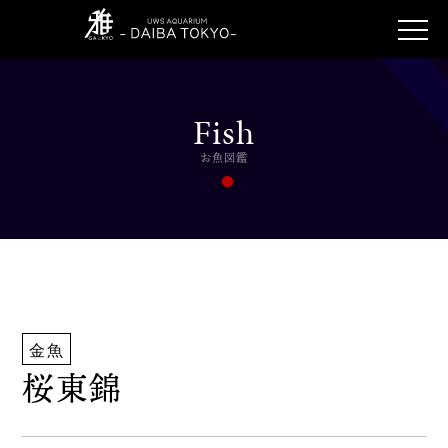
Fish
お魚図鑑
金魚
桜東錦