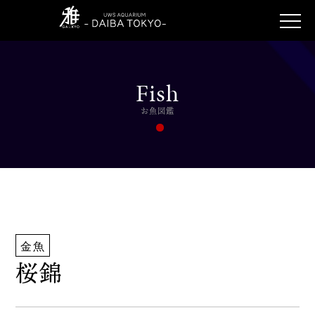
Fish
お魚図鑑
金魚
桜錦