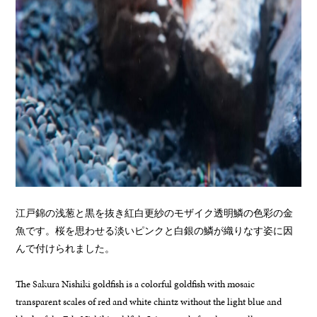
江戸錦の浅葱と黒を抜き紅白更紗のモザイク透明鱗の色彩の金
魚です。桜を思わせる淡いピンクと白銀の鱗が織りなす姿に因
んで付けられました。
The Sakura Nishiki goldfish is a colorful goldfish with mosaic
transparent scales of red and white chintz without the light blue and