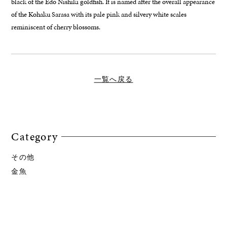
black of the Edo Nishiki goldfish. It is named after the overall appearance
of the Kohaku Sarasa with its pale pink and silvery white scales
reminiscent of cherry blossoms.
一覧へ戻る
Category
その他
金魚