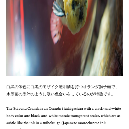
白黒の体色に白黒のモザイク透明鱗を持つオランダ獅子頭で、
水墨画の墨汁のように淡い色合いをしているのが特徴です。
The Suiboku Oranda is an Oranda Shishigashira with a black-and-white
body color and black-and-white mosaic transparent scales, which are as
subtle like the ink in a suiboku-ga (Japanese monochrome ink