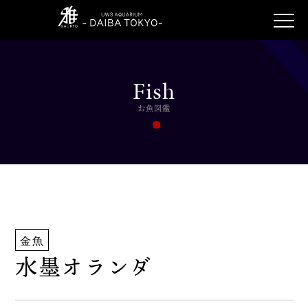
Fish
お魚図鑑
金魚
水墨オランダ