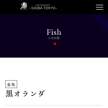
Fish
お魚図鑑
金魚
黒オランダ