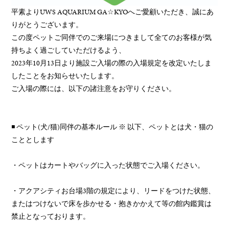
平素よりUWS AQUARIUM GA☆KYOへご愛顧いただき、誠にあ
りがとうございます。
この度ペットご同伴でのご来場につきまして全てのお客様が気
持ちよく過ごしていただけるよう、
2023年10月13日より施設ご入場の際の入場規定を改定いたしま
したことをお知らせいたします。
ご入場の際には、以下の諸注意をお守りください。
◾️
ペット(犬/猫)同伴の基本ルール
※ 以下、ペットとは犬・猫の
こととします
・
ペットはカートやバッグに入った状態でご入場ください。
・アクアシティお台場3階の規定により、リードをつけた状態、
またはつけないで床を歩かせる・抱きかかえて等の館内鑑賞は
禁止となっております。